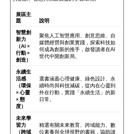
展區主
題
說明
智慧創
聚焦人工智慧應用、創意思維、自
新力
媒體經營與創業實踐，探索科技如
（AI ×
何成為創新的推手，啟發讀者在AI
行動 ×
世代中開創新局。
創造）
永續生
活感
選書涵蓋心理健康、綠色設計、永
（環保
續時尚與科技減碳，從內在心靈到
× 心靈
外在行動，實踐「永續生活」的新
× 態
日常。
度）
未來學
習力
精選有關未來教育、跨域能力、數
（跨域
位素養與全球視野的書籍，協助讀