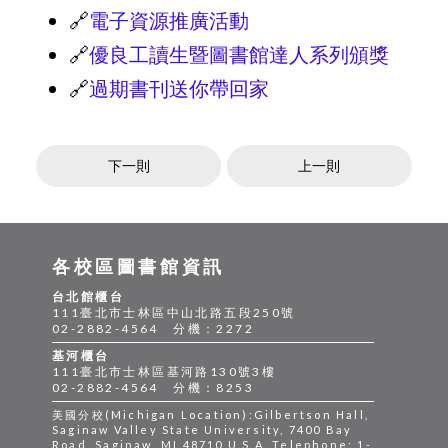
🔗
電子資源推廣活動
🔗
優良工讀生暨圖書館達人系列頒獎
🔗
過期書刊送你帶回家
下一則
上一則
各校區圖書館資訊
台北館櫃台
111臺北市士林區中山北路五段250號
02-2882-4564 分機：2272
基河櫃台
111臺北市士林區基河路130號3樓
02-2882-4564 分機：8253
美國分校(Michigan Location):Gilbertson Hall,
Saginaw Valley State University, 7400 Bay
Road, Saginaw, MI 48710 U.S.A. Telephone: 1-