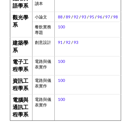
讀本
語學系
小論文
88
/
89
/
92
/
93
/
95
/
96
/
97
/
98
觀光學
系
餐飲實務
100
專題
創意設計
91
/
92
/
93
建築學
系
電路與儀
100
電子工
表實作
程學系
電路與儀
100
資訊工
表實作
程學系
電路與儀
100
電腦與
表實作
通訊工
程學系