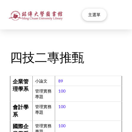
主選單
四技二專推甄
小論文
89
企業管
理學系
管理實務
100
專題
管理實務
100
會計學
專題
系
管理實務
100
國際企
專題