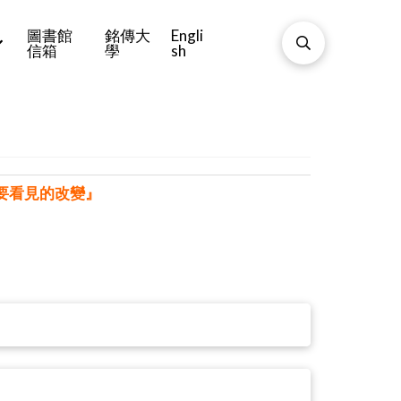
圖書館
銘傳大
Engli
信箱
學
sh
為你要看見的改變』