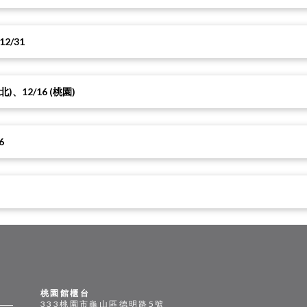
2/31
、12/16 (桃園)
6
桃園館櫃台
333桃園市龜山區德明路5號