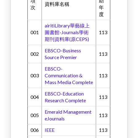
項
助
資料庫名稱
次
年
度
airitiLibrary華藝線上
001
圖書館-Journals學術
113
期刊資料庫(原CEPS)
EBSCO-Business
002
113
Source Premier
EBSCO-
003
Communication &
113
Mass Media Complete
EBSCO-Education
004
113
Research Complete
Emerald Management
005
113
eJournals
006
IEEE
113