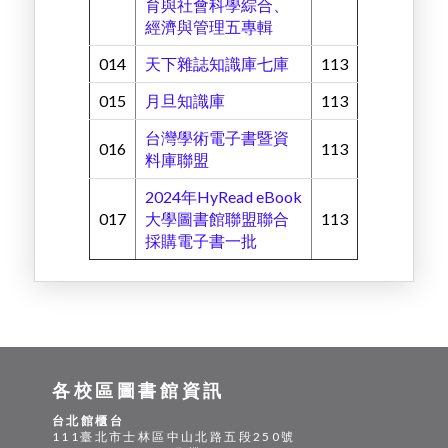
育與社會科學綜合、
經濟與管理五專輯
014
天下雜誌知識庫七庫
113
015
月旦知識庫
113
台灣學術電子書暨資
016
113
料庫聯盟
2024年HyRead eBook
017
大學圖書館聯盟聯合
113
採購電子書一批
各校區圖書館資訊
台北館櫃台
111臺北市士林區中山北路五段250號