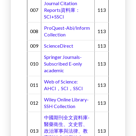
Journal Citation
007
Reports資料庫：
113
SCI+SSCI
ProQuest-Abi/Inform
008
113
Collection
009
ScienceDirect
113
Springer Journals-
010
Subscribed E-only
113
academic
Web of Science:
011
113
AHCI，SCI，SSCI
Wiley Online Library-
012
113
SSH Collection
中國期刊全文資料庫-
醫藥衛生、文史哲、
013
政治軍事與法律、教
113