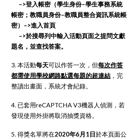
–>登入帳密（學生身份–學生事務系統
帳密；教職員身份–教職員整合資訊系統帳
密）–>進入首頁
–>於搜尋列中輸入活動頁面之提問文獻
題名，並查找答案。
3. 本活動
每天
可以作答一次，但
每次作答
都需使用學校網路點選每題的超連結
，完
整讀出畫面，系統才會紀錄。
4. 已套用reCAPTCHA V3機器人偵測，若
發現使用外掛將取消抽獎資格。
5. 得獎名單將在
2020年6月1日
於本頁面公