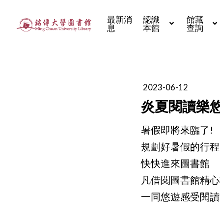
最新消
認識
館藏
息
本館
查詢
2023-06-12
炎夏閱讀樂
暑假即將來臨了!
規劃好暑假的行程
快快進來圖書館
凡借閱圖書館精心
一同悠遊感受閱讀