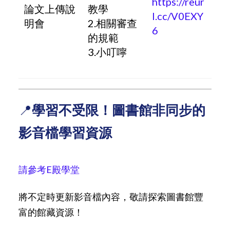
https://reur
論文上傳說
教學
l.cc/V0EXY
明會
2.相關審查
6
的規範
3.小叮嚀
📍
學習不受限！圖書館非同步的
影音檔學習資源
請參考E殿學堂
將不定時更新影音檔內容，敬請探索圖書館豐
富的館藏資源！