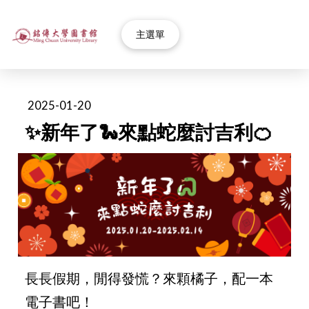
主選單
2025-01-20
✨新年了🐍來點蛇麼討吉利🍊
長長假期，閒得發慌？來顆橘子，配一本
電子書吧！