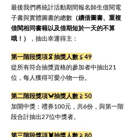
最後我們將統計活動期間報名師生借閱電
子書與實體圖書的總數
（續借圖書、重複
借閱相同書籍以及借期短於一天的不算
哦！）
，抽出幸運得主：
第
一階段獎項🦑抽獎人數 ≦ 49
從所有符合抽獎資格的參加者中抽出21
位，每人獲得可愛小物一份。
第
二階段獎項🦀抽獎人數 ≧ 50
加開中獎：禮券100元，共6份，與第一階
段合計抽出27位中獎者。
第
三階段獎項🦞抽獎人數 ≧ 80