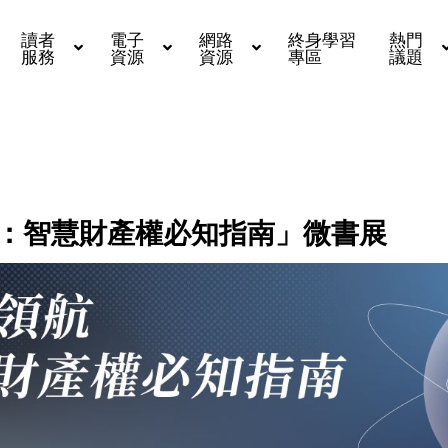
讀者
電子
網路
終身學習
熱門
服務
資源
資源
專區
議題
：智慧財產權必知指南」微書展