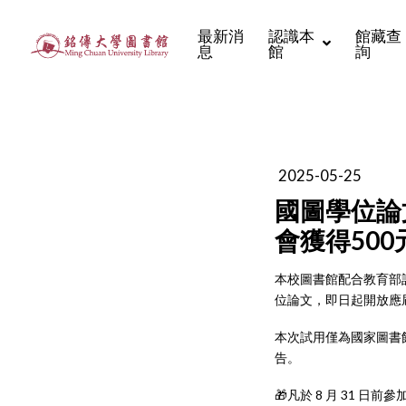
最新消
認識本
館藏查
息
館
詢
2025-05-25
國圖學位論
會獲得50
本校圖書館配合教育部
位論文，即日起開放應
本次試用僅為國家圖書館
告。
🎁凡於 8 月 31 日