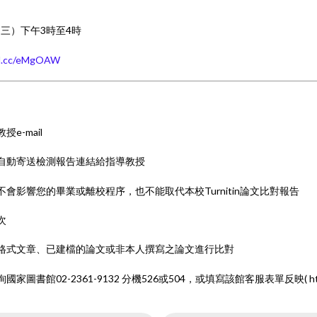
（三）下午3時至4時
url.cc/eMgOAW
e-mail
將自動寄送檢測報告連結給指導教授
，不會影響您的畢業或離校程序，也不能取代本校Turnitin論文比對報告
次
論文格式文章、已建檔的論文或非本人撰寫之論文進行比對
圖書館02-2361-9132 分機526或504，或填寫該館客服表單反映( https://