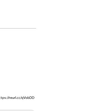
reurl.cc/qVobDD