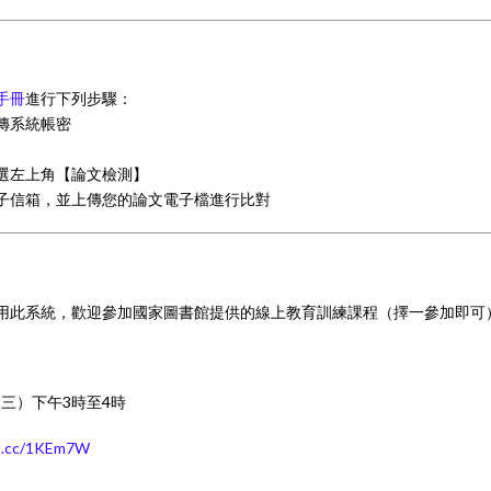
手冊
進行下列步驟：
上傳系統帳密
點選左上角【論文檢測】
電子信箱，並上傳您的論文電子檔進行比對
用此系統，歡迎參加國家圖書館提供的線上教育訓練課程（擇一參加即可
（三）下午3時至4時
url.cc/1KEm7W