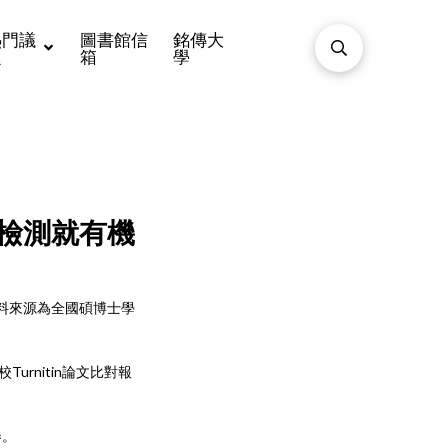
熱門議
圖書館信
銘傳大
題
箱
學
檢測就有機
料來源為全國碩博士學
rnitin論文比對報
券。