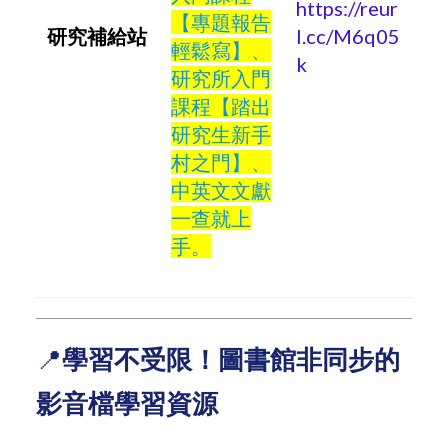
https://reur
【專題報告
研究補給站
l.cc/M6q05
輕鬆寫】、
k
研究所入門
課程【踏出
研究生新手
村之門】、
中英文文獻
一查就上
手。
📍
學習不受限！圖書館非同步的
影音檔學習資源