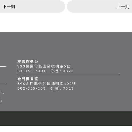
下一則
上一則
桃園館櫃台
333桃園市龜山區德明路5號
03-350-7001 分機：3823
金門圖書室
890金門縣金沙鎮德明路105號
082-355-233 分機：7513
d,
4-
n)