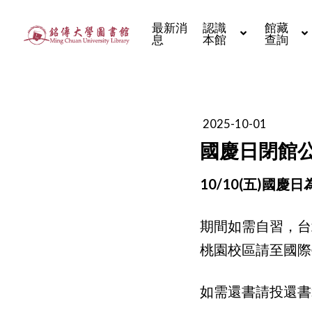
最新消
認識
館藏
息
本館
查詢
2025-10-01
國慶日閉館
10/10(五)國
期間如需自習，台
桃園校區請至國際
如需還書請投還書