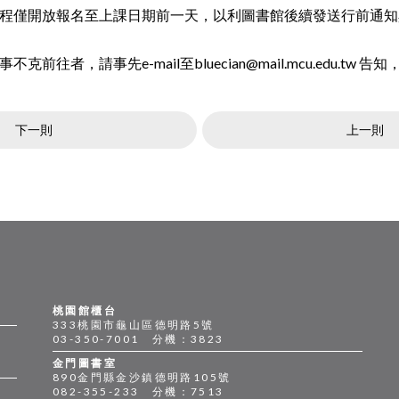
程僅開放報名至上課日期前一天，以利圖書館後續發送行前通知
前往者，請事先e-mail至bluecian@mail.mcu.edu.tw 
下一則
上一則
桃園館櫃台
333桃園市龜山區德明路5號
03-350-7001 分機：3823
金門圖書室
890金門縣金沙鎮德明路105號
082-355-233 分機：7513