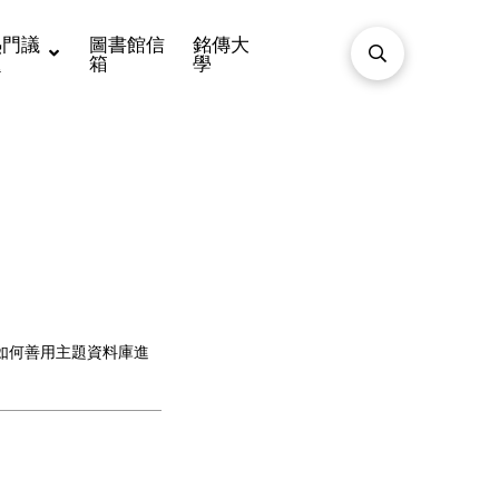
熱門議
圖書館信
銘傳大
題
箱
學
分享如何善用主題資料庫進