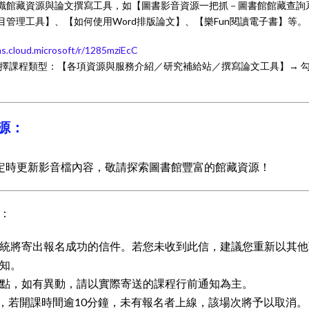
識館藏資源與論文撰寫工具，如【圖書影音資源一把抓－圖書館館藏查詢
e書目管理工具】、【如何使用Word排版論文】、【樂Fun閱讀電子書】等。
ms.cloud.microsoft/r/1285mziEcC
選擇課程類型：【各項資源與服務介紹／研究補給站／撰寫論文工具】→ 
源：
定時更新影音檔內容，敬請探索圖書館豐富的館藏資源！
：
統將寄出報名成功的信件。若您未收到此信，建議您重新以其他可收
知。
點，如有異動，請以實際寄送的課程行前通知為主。
課程，若開課時間逾10分鐘，未有報名者上線，該場次將予以取消。