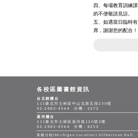
四、每場教育訓練課
的不便敬請見諒。
五、如遇當日臨時有事不克
席，謝謝您的配合！
各校區圖書館資訊
台北館櫃台
111臺北市士林區中山北路五段250號
02-2882-4564 分機：2272
基河櫃台
111臺北市士林區基河路130號3樓
02-2882-4564 分機：8253
美國分校(Michigan Location):Gilbertson Hall,