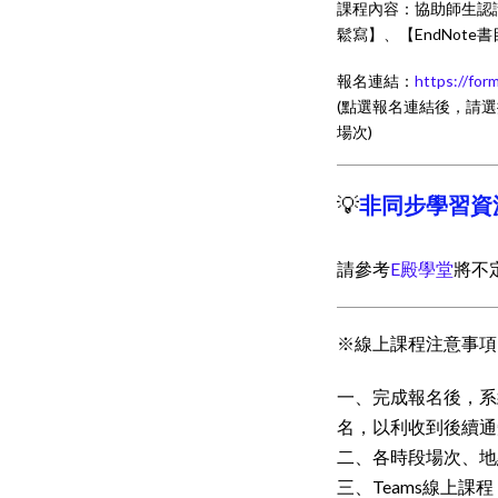
課程內容：協助師生認
鬆寫】、【EndNot
報名連結：
https://for
(點選報名連結後，請
場次)
💡
非同步學習資
請參考
E殿學堂
將不
※線上課程注意事項
一、完成報名後，系
名，以利收到後續通
二、各時段場次、地
三、Teams線上