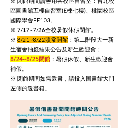
※ 閉館期間請善用各校區自習室：台北校
區圖書館五樓自習室(E棟七樓)、桃園校區
國際學舍FF103。
※ 7/17~7/26全校暑假休假閉館。
※
8/21~8/22照常開館
：第二階段大一新
生宿舍抽籤結果公告及新生歡迎會；
8/24~8/25閉館
：暑假休假、新生歡迎會
補假。
※ 閉館期間如需還書，請投入圖書館大門
左側的還書箱。