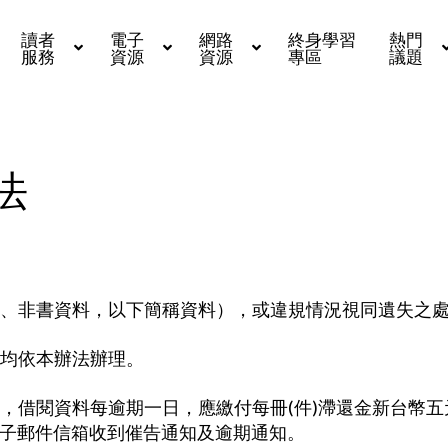
讀者
電子
網路
終身學習
熱門
服務
資源
資源
專區
議題
法
、非書資料，以下簡稱資料），或違規情況視同遺失之
均依本辦法辦理。
，借閱資料每逾期一日，應繳付每冊(件)滯還金新台幣
子郵件信箱收到催告通知及逾期通知。