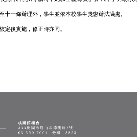
至十一條辦理外，學生並依本校學生獎懲辦法議處。
核定後實施，修正時亦同。
桃園館櫃台
333桃園市龜山區德明路5號
03-350-7001 分機：3823