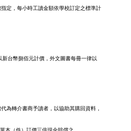
館指定，每小時工讀金額依學校訂定之標準計
以新台幣捌佰元計價，外文圖書每冊一律以
館代為轉介書商予讀者，以協助其購回資料，
單本（件）訂價三倍現金賠償之。