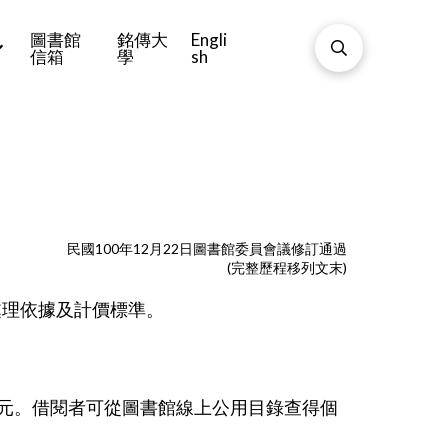
圖書館
銘傳大
Engli
信箱
學
sh
民國100年12月22日圖書館委員會議修訂通過
(完整歷程移列文末)
處理依據及計價標準。
五元。借閱者可從圖書館線上公用目錄查得個