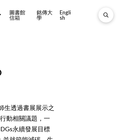
圖書館
銘傳大
Engli
信箱
學
sh
O
師生透過書展展示之
續行動相關議題，一
DGs永續發展目標
；並就節能減碳、生