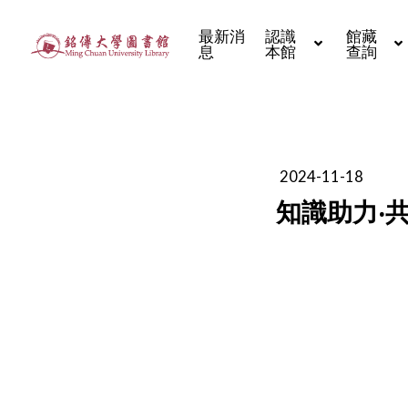
最新消
認識
館藏
息
本館
查詢
2024-11-18
知識助力‧