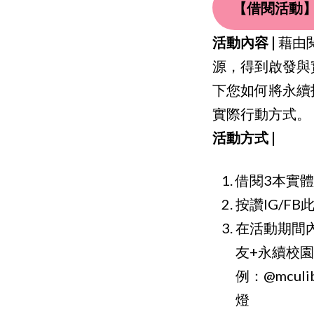
【借閱活動
活動內容 |
藉由
源，得到啟發與
下您如何將永續
實際行動方式。
活動方式 |
借閱3本實
按讚IG/F
在活動期間
友+永續校園，我
例：@mcul
燈