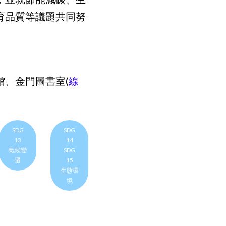
育品質等議題共同努
。
館、金門圖書室(
線
SDG
SDG
13
14
氣候變
SDG
遷
15
生態環
境