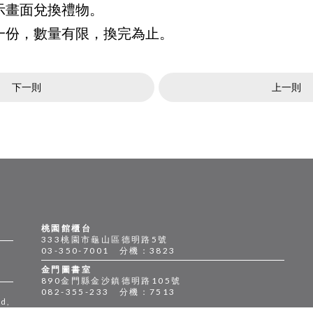
示畫面兌換禮物。
一份，數量有限，換完為止。
下一則
上一則
桃園館櫃台
333桃園市龜山區德明路5號
03-350-7001 分機：3823
金門圖書室
890金門縣金沙鎮德明路105號
082-355-233 分機：7513
d,
4-