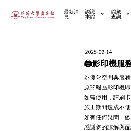
最新消
認識
館藏
息
本館
查詢
2025-02-14
🖨️影印機
為優化空間與服務
原閱報區影印機即
如需使用，請刷卡
施工期間造成不便
如有任何疑問，歡
感謝您的諒解與配