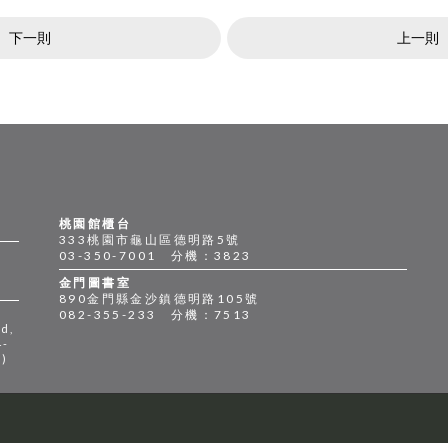
下一則
上一則
桃園館櫃台
333桃園市龜山區德明路5號
03-350-7001 分機：3823
金門圖書室
890金門縣金沙鎮德明路105號
082-355-233 分機：7513
d,
4-
n)