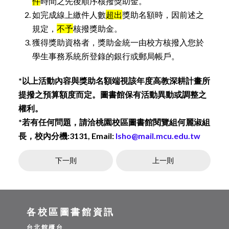
件
時間之先後順序核撥獎助金。
如完成線上繳件人數
超出
獎助名額時，因前述之
規定，
不予
核撥獎助金。
獲得獎助資格者，獎助金統一由校方核撥入您於
學生事務系統所登錄的銀行或郵局帳戶。
*以上活動內容與獎助名額端視該年度高教深耕計畫所
提撥之預算額度而定。圖書館保有活動異動或調整之
權利。
*若有任何問題，請洽桃園校區圖書館閱覽組何麗淑組
長，校內分機:3131, Email:
lsho@mail.mcu.edu.tw
下一則
上一則
各校區圖書館資訊
台北館櫃台