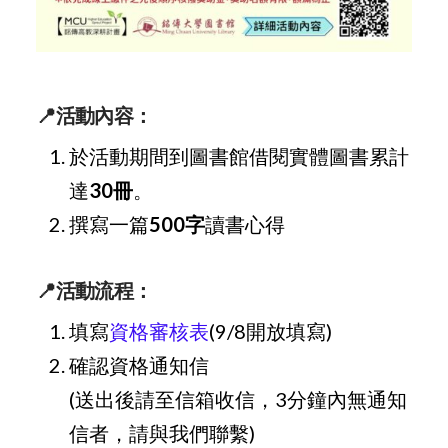
📍
活動內容：​
於活動期間到圖書館借閱實體圖書累計
達
30冊
。
撰寫一篇
500字
讀書心得
📍
活動流程：
填寫
資格審核表
(9/8開放填寫)
確認資格通知信
(送出後請至信箱收信，3分鐘內無通知
信者，請與我們聯繫)