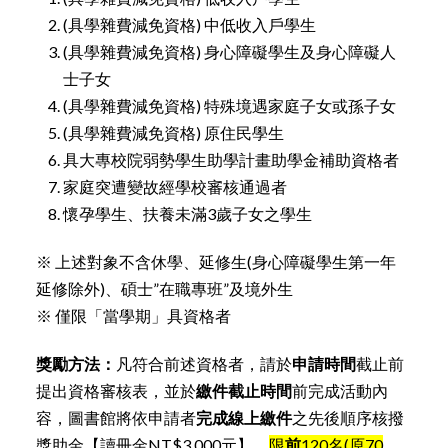
(具學雜費減免資格) 中低收入戶學生
(具學雜費減免資格) 身心障礙學生及身心障礙人
士子女
(具學雜費減免資格) 特殊境遇家庭子女或孫子女
(具學雜費減免資格) 原住民學生
具大專校院弱勢學生助學計畫助學金補助資格者
家庭突遭變故經學校審核通過者
懷孕學生、扶養未滿3歲子女之學生
※ 上述對象不含休學、延修生(身心障礙學生第一年
延修除外)、碩士”在職專班”及境外生
※ 僅限「當學期」具資格者
獎勵方法：
凡符合前述資格者，請於
申請時間
截止前
提出資格審核表，並於
繳件截止時間
前完成活動內
容，圖書館將依申請者
完成線上繳件
之先後順序核撥
獎助金【讀冊金NT$3,000元】，
限
前
120名(原70