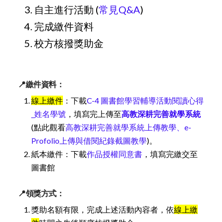
自主進行活動 (
常見Q&A
)
完成繳件資料
校方核撥獎助金
📍
繳件資料：
線上繳件
：下載
C-4 圖書館學習輔導活動閱讀心得
_姓名學號
，填寫完上傳至
高教深耕完善就學系統
(點此觀看
高教深耕完善就學系統上傳教學、e-
Profolio上傳與借閱紀錄截圖教學
)。
紙本繳件：下載
作品授權同意書
，填寫完繳交至
圖書館
📍
領獎方式：
獎助名額有限，完成上述活動內容者，依
線上繳