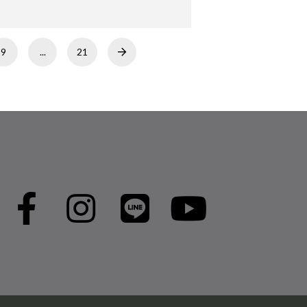
9
...
21
Next