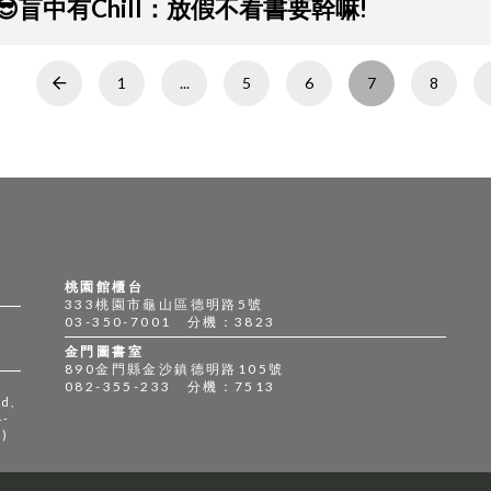
😎盲中有Chill：放假不看書要幹嘛!
1
...
5
6
7
8
Prev
桃園館櫃台
333桃園市龜山區德明路5號
03-350-7001 分機：3823
金門圖書室
890金門縣金沙鎮德明路105號
082-355-233 分機：7513
d,
4-
n)